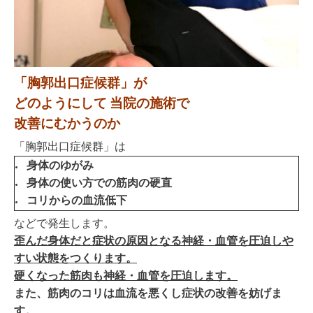
「胸郭出口症候群」
が
どのようにして
当院の施術で
改善にむかうのか
「胸郭出口症候群」は
身体
のゆがみ
身体の使い方での筋肉の硬直
コリからの血流低下
などで発生します。
歪んだ身体だと症状の原因となる神経・血管を圧迫しや
すい状態をつくります
。
硬くなった筋肉も神経・血管を圧迫します。
また、筋肉のコリは血流を悪くし症状の改善を妨げま
す。