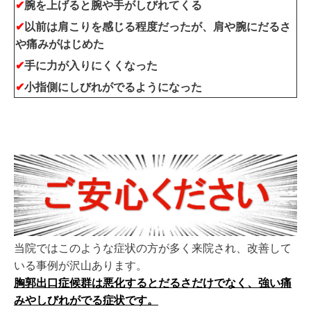
✔
腕を上げると腕
や手がしびれてくる
✔
以前は肩こりを感じる程度だったが、肩や腕
にだるさ
や痛みがはじめた
✔
手に力が入りにくくなった
✔
小
指側にしびれがでるようになった
当院ではこのような症状の方が多く来院され、
改善して
いる事例が沢山あります。
胸郭出口症候群は悪化するとだるさだけでなく、強い痛
みやしびれがでる症状です。