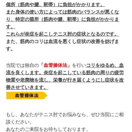
個所（筋肉や腱、靭帯）に負担
がかかります
。
また身体の使い方によっては筋肉のバランスが悪くな
り、特定の箇所（筋肉や腱、靭帯）に負担がかかりま
す。
これらが炎症を起こしテニス肘の症状となるのです。
また、筋肉のコリは血流を悪くし症状の改善を妨げま
す。
当院では独自の
「血管操体法」
を行い
コリをゆるめ、血
流を良くします。炎症を起こしている筋肉の周りの疲労
物質や老廃物を流し、栄養が行き届くようにし症状を改
善させていきます。
もし、あなたがテニス肘でお悩みなら、ぜひ当院にご相
談ください。
あなたのご来院をお待ちしております。