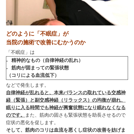
どのように
「不眠症」が
当院の施術で改善にむかうのか
「不眠症」は
精神的なもの（自律神経の乱れ）
筋肉が固まっての緊張状態
（コリによる血流低下）
などで発生します。
自律神経が乱れると、本来バランスの取れている交感神
経（緊張）と副交感神経（リラックス）の均衡が崩れ
、
眠りに入る時間でも神経が興奮状態になり眠れなくなる
のです。
また、筋肉の固さも緊張状態を助長させるので
症状の悪化を促します。
そして、筋肉のコリは血流を悪くし症状の改善を妨げま