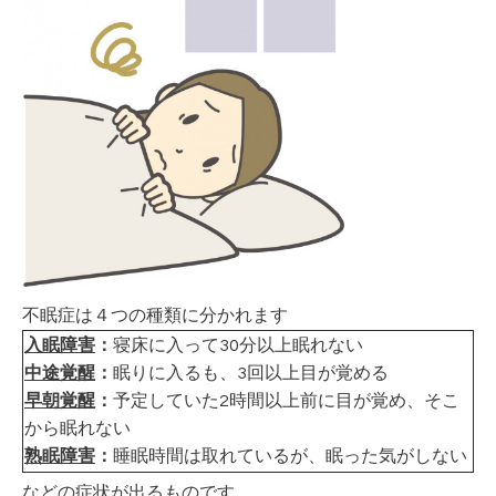
不眠症は４つの種類に分かれます
入眠障害
：
寝床に入って30分以上眠れない
中途覚醒
：
眠りに入るも、3回以上目が覚める
早朝覚醒
：
予定していた2時間以上前に目が覚め、そこ
から眠れない
熟眠障害
：
睡眠時間は取れているが、眠った気がしない
などの症状が出るものです。